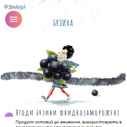
БУЗИНА
Ягоди бузини швидкозаморожені
Продукт готовий до вживання, використовують в